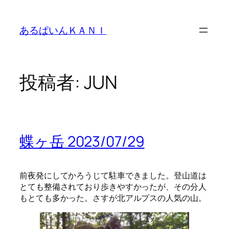
内
容
あるぱいんＫＡＮＩ
を
ス
キ
ッ
投稿者:
JUN
プ
蝶ヶ岳 2023/07/29
前夜発にしてかろうじて駐車できました。登山道は
とても整備されており歩きやすかったが、その分人
もとても多かった。さすが北アルプスの人気の山。