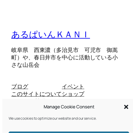
あるぱいんＫＡＮＩ
岐阜県 西東濃（多治見市 可児市 御嵩
町）や、春日井市を中心に活動している小
さな山岳会
ブログ
イベント
このサイトについて
ショップ
よくある質問
パターン
Manage Cookie Consent
投稿者
テーマ
We use cookies to optimize our website and our service.