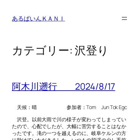
内
容
あるぱいんＫＡＮＩ
を
ス
キ
カテゴリー:
沢登り
ッ
プ
阿木川遡行 2024/8/17
天候：晴 参加者：Tom Jun Tok Egc
沢登。以前大雨で川の様子が変わってしまってい
たので、心配でしたが、大幅に苦労することはなか
ったです。滝の一つを越えるのに、岐阜ケルンの方
に助けていただきました。いつもの脱渓の少し手前