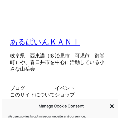
あるぱいんＫＡＮＩ
岐阜県 西東濃（多治見市 可児市 御嵩
町）や、春日井市を中心に活動している小
さな山岳会
ブログ
イベント
このサイトについて
ショップ
よくある質問
パターン
Manage Cookie Consent
投稿者
テーマ
We use cookies to optimize our website and our service.