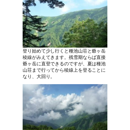
登り始めて少し行くと種池山荘と爺ヶ岳
稜線がみえてきます。残雪期ならば直接
爺ヶ岳に直登できるのですが、夏は種池
山荘まで行ってから稜線上を登ることに
なり、大回り。