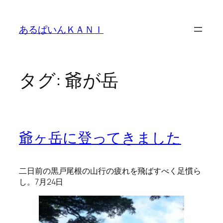
内
容
あるぱいんＫＡＮＩ
を
ス
キ
ッ
タグ:
爺が岳
プ
爺ヶ岳に登ってきました
二日前の黒戸尾根の山行の疲れを飛ばすべく足慣ら
し。7月24日