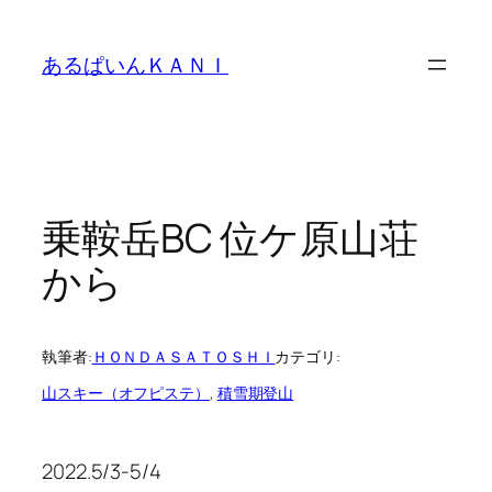
内
容
あるぱいんＫＡＮＩ
を
ス
キ
ッ
プ
乗鞍岳BC 位ケ原山荘
から
執筆者:
ＨＯＮＤＡＳＡＴＯＳＨＩ
カテゴリ:
山スキー（オフピステ）
, 
積雪期登山
2022.5/3-5/4