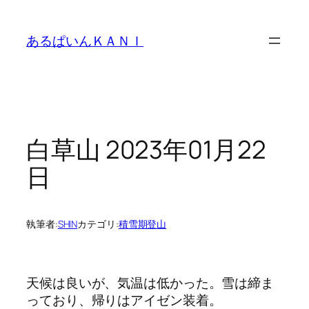
内
容
あるぱいんＫＡＮＩ
を
ス
キ
ッ
プ
白草山 2023年01月22
日
執筆者:
SHIN
カテゴリ:
積雪期登山
天候は良いが、気温は低かった。雪は締ま
っており、帰りはアイゼン装着。