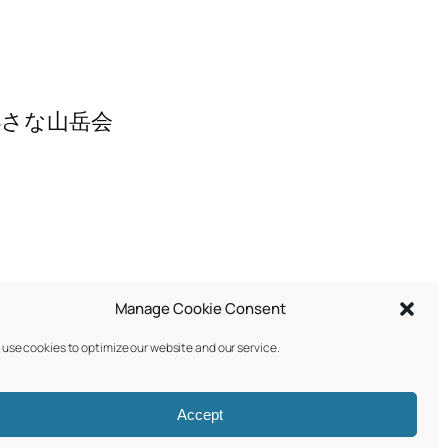
小さな山岳会
Manage Cookie Consent
use cookies to optimize our website and our service.
Designed with
WordPress
Accept