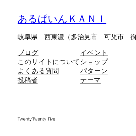
あるぱいんＫＡＮＩ
岐阜県 西東濃（多治見市 可児市 
ブログ
イベント
このサイトについて
ショップ
よくある質問
パターン
投稿者
テーマ
Twenty Twenty-Five