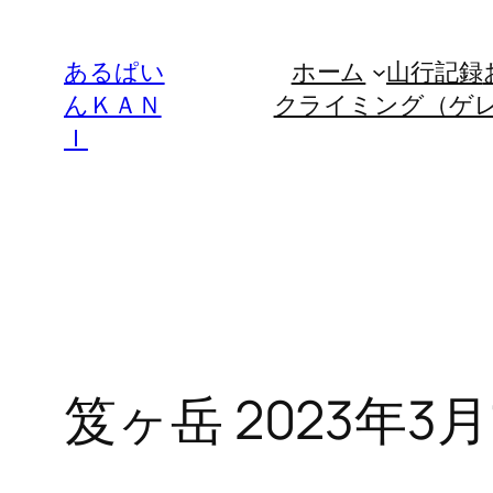
内
容
あるぱい
ホーム
山行記録
を
んＫＡＮ
クライミング（ゲ
ス
Ｉ
キ
ッ
プ
笈ヶ岳 2023年3