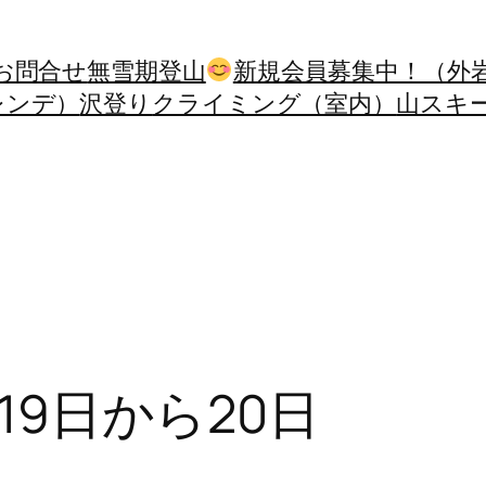
お問合せ
無雪期登山
新規会員募集中！（外
レンデ）
沢登り
クライミング（室内）
山スキ
月19日から20日