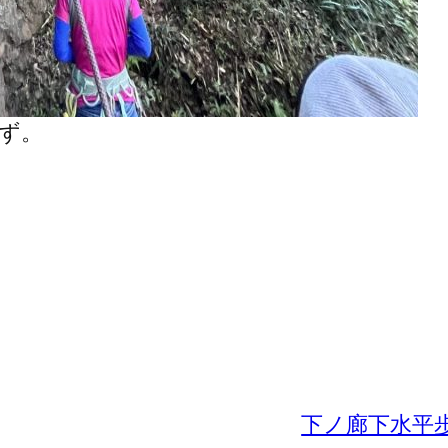
はず。
下ノ廊下水平歩道〜