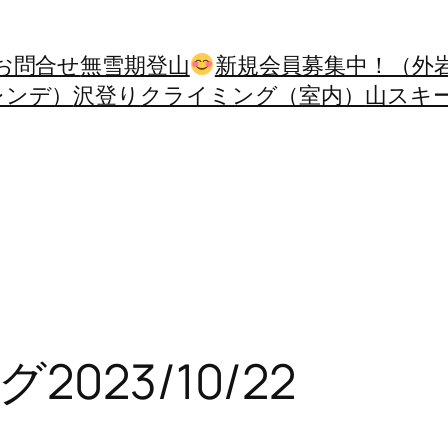
お問合せ
無雪期登山
新規会員募集中！（外
レンデ）
沢登り
クライミング（室内）
山スキ
023/10/22