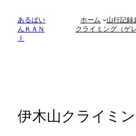
内
容
あるぱい
ホーム
山行記録
を
んＫＡＮ
クライミング（ゲ
ス
Ｉ
キ
ッ
プ
伊木山クライミング2