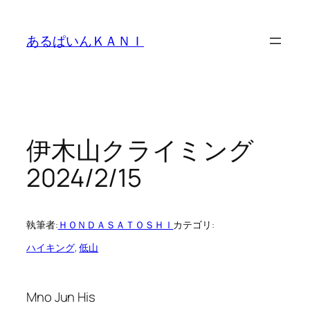
内
容
あるぱいんＫＡＮＩ
を
ス
キ
ッ
プ
伊木山クライミング
2024/2/15
執筆者:
ＨＯＮＤＡＳＡＴＯＳＨＩ
カテゴリ:
ハイキング
, 
低山
Mno Jun His