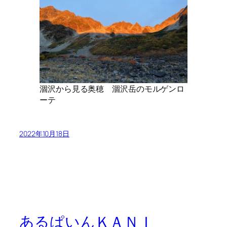
涸沢から見る奥穂 涸沢岳のモルゲンロ
ーテ
2022年10月18日
あるぱいんＫＡＮＩ