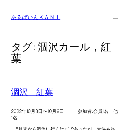
内
容
あるぱいんＫＡＮＩ
を
ス
キ
ッ
タグ:
涸沢カール，紅
プ
葉
涸沢 紅葉
2022年10月8日〜10月9日 参加者:会員1名 他
1名
8月末から涸沢に行くはずであったが、天候や私